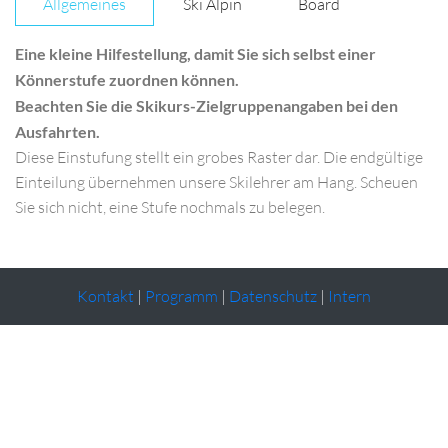
Allgemeines
Ski Alpin
Board
Eine kleine Hilfestellung, damit Sie sich selbst einer
Könnerstufe zuordnen können.
Beachten Sie die Skikurs-Zielgruppenangaben bei den
Ausfahrten.
Diese Einstufung stellt ein grobes Raster dar. Die endgültige
Einteilung übernehmen unsere Skilehrer am Hang. Scheuen
Sie sich nicht, eine Stufe nochmals zu belegen.
Kontakt
|
Programm
|
Datenschutz
|
Intern