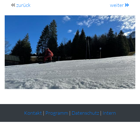
zurück
weiter
Kontakt
|
Programm
|
Datenschutz
|
Intern