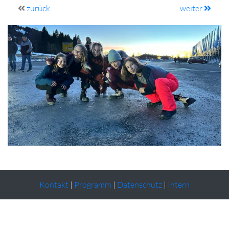
zurück
weiter
Kontakt
|
Programm
|
Datenschutz
|
Intern