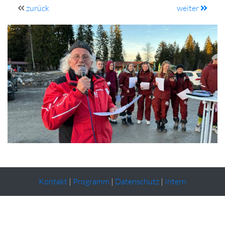
zurück
weiter
Kontakt
|
Programm
|
Datenschutz
|
Intern