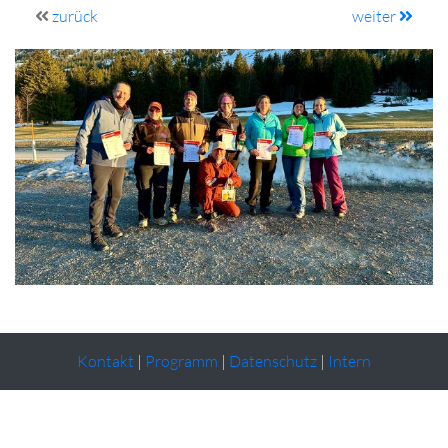
zurück
weiter
Kontakt
|
Programm
|
Datenschutz
|
Intern