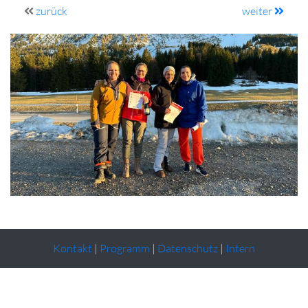
zurück
weiter
Kontakt
|
Programm
|
Datenschutz
|
Intern