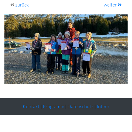
zurück
weiter
Kontakt
|
Programm
|
Datenschutz
|
Intern