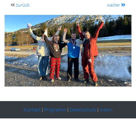
zurück
weiter
Kontakt
|
Programm
|
Datenschutz
|
Intern